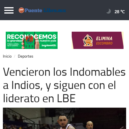
Puentelibre.mx
28 
Inicio
Local
Nacional
Inicio
Deportes
Opinión
Vencieron los Indomables
Cronos
a Indios, y siguen con el
Economía
liderato en LBE
Espectáculos
Deportes
Extra +