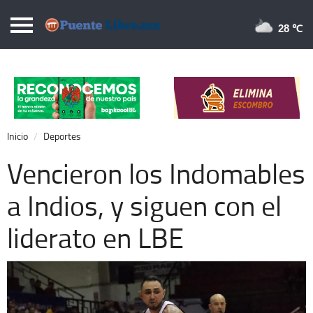
Puentelibre.mx
28 
Inicio
Local
Nacional
Inicio
Deportes
Opinión
Vencieron los Indomables
Cronos
a Indios, y siguen con el
Economía
liderato en LBE
Espectáculos
Deportes
Extra +