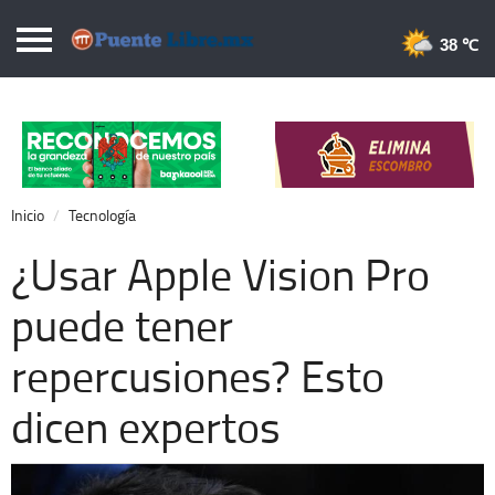
Puentelibre.mx
38 
Inicio
Local
Nacional
Inicio
Tecnología
Opinión
¿Usar Apple Vision Pro
Cronos
puede tener
Economía
repercusiones? Esto
Espectáculos
Deportes
dicen expertos
Extra +