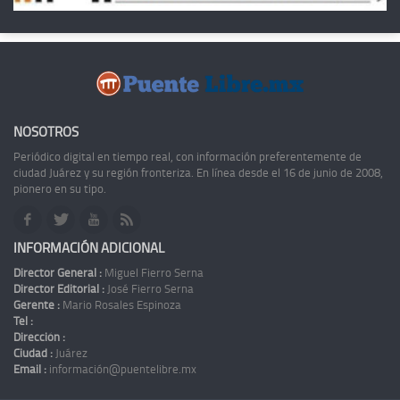
NOSOTROS
Periódico digital en tiempo real, con información preferentemente de
ciudad Juárez y su región fronteriza. En línea desde el 16 de junio de 2008,
pionero en su tipo.
INFORMACIÓN ADICIONAL
Director General :
Miguel Fierro Serna
Director Editorial :
José Fierro Serna
Gerente :
Mario Rosales Espinoza
Tel :
Dirección :
Ciudad :
Juárez
Email :
información@puentelibre.mx