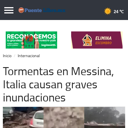
Puentelibre.mx
24 
Inicio
Local
Nacional
Inicio
Internacional
Opinión
Tormentas en Messina,
Cronos
Italia causan graves
Economía
inundaciones
Espectáculos
Deportes
Extra +