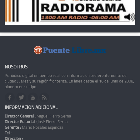
NOSOTROS
Periódico digital en tiempo real, con información preferentemente de
ciudad Juárez y su región fronteriza. En línea desde el 16 de junio de 2008,
pionero en su tipo.
INFORMACIÓN ADICIONAL
Director General :
Miguel Fierro Serna
Director Editorial :
José Fierro Serna
Gerente :
Mario Rosales Espinoza
Tel :
Dirección :