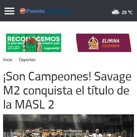
Puentelibre.mx
29 
Inicio
Local
Nacional
Inicio
Deportes
Opinión
¡Son Campeones! Savage
Cronos
M2 conquista el título de
Economía
la MASL 2
Espectáculos
Deportes
Extra +