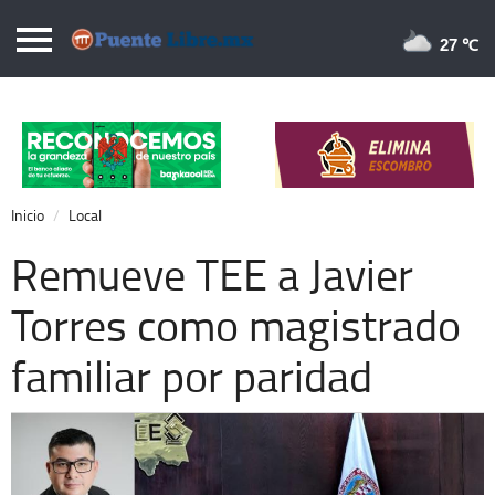
Puentelibre.mx
27 
Inicio
Local
Nacional
Inicio
Local
Opinión
Remueve TEE a Javier
Cronos
Torres como magistrado
Economía
familiar por paridad
Espectáculos
Deportes
Extra +