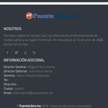
NOSOTROS
Periódico digital en tiempo real, con información preferentemente de
ciudad Juárez y su región fronteriza. En línea desde el 16 de junio de 2008,
pionero en su tipo.
INFORMACIÓN ADICIONAL
Director General :
Miguel Fierro Serna
Director Editorial :
José Fierro Serna
Gerente :
Mario Rosales Espinoza
Tel :
Dirección :
Ciudad :
Juárez
Email :
información@puentelibre.mx
©
PuenteLibre.mx
2018. Todos los derechos reservados