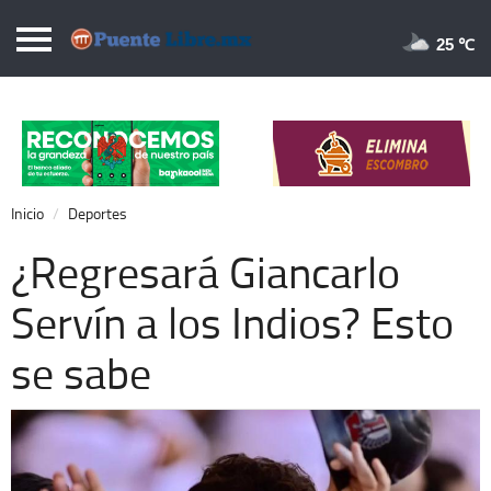
Puentelibre.mx
25 
Inicio
Local
Nacional
Inicio
Deportes
Opinión
¿Regresará Giancarlo
Cronos
Servín a los Indios? Esto
Economía
se sabe
Espectáculos
Deportes
Extra +