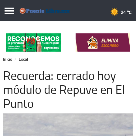
Puentelibre.mx
24 
Inicio
Local
Nacional
Inicio
Local
Opinión
Recuerda: cerrado hoy
Cronos
módulo de Repuve en El
Economía
Punto
Espectáculos
Deportes
Extra +