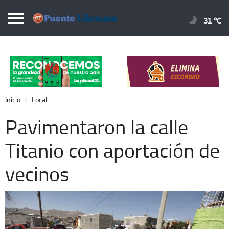
Puentelibre.mx
31 
Inicio
Local
Nacional
Inicio
Local
Opinión
Pavimentaron la calle
Cronos
Titanio con aportación de
Economía
vecinos
Espectáculos
Deportes
Extra +