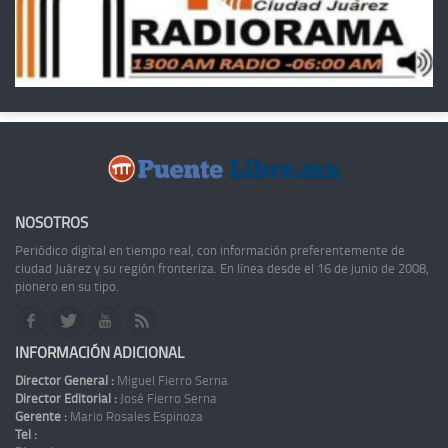
NOSOTROS
Periódico digital en tiempo real, con información preferentemente de
ciudad Juárez y su región fronteriza. En línea desde el 16 de junio de 2008,
pionero en su tipo.
INFORMACIÓN ADICIONAL
Director General :
Miguel Fierro Serna
Director Editorial :
José Fierro Serna
Gerente :
Mario Rosales Espinoza
Tel :