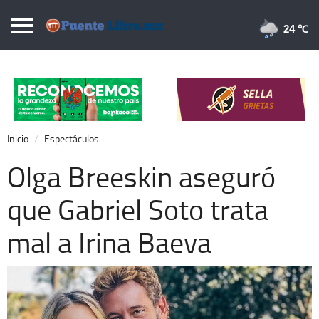
Puentelibre.mx
24 
Inicio
Local
Nacional
Inicio
Espectáculos
Opinión
Olga Breeskin aseguró
Cronos
que Gabriel Soto trata
Economía
mal a Irina Baeva
Espectáculos
Deportes
Extra +