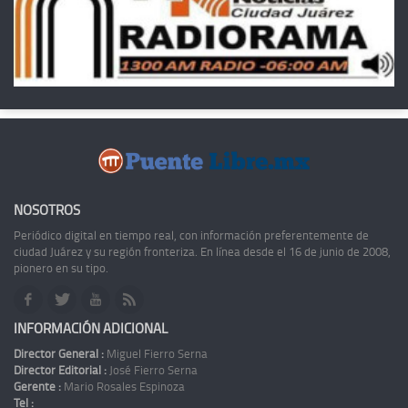
NOSOTROS
Periódico digital en tiempo real, con información preferentemente de
ciudad Juárez y su región fronteriza. En línea desde el 16 de junio de 2008,
pionero en su tipo.
INFORMACIÓN ADICIONAL
Director General :
Miguel Fierro Serna
Director Editorial :
José Fierro Serna
Gerente :
Mario Rosales Espinoza
Tel :