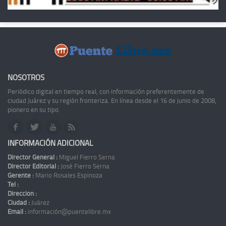
NOSOTROS
Periódico digital en tiempo real, con información preferentemente de
ciudad Juárez y su región fronteriza. En línea desde el 16 de junio de 2008,
pionero en su tipo.
INFORMACIÓN ADICIONAL
Director General :
Miguel Fierro Serna
Director Editorial :
José Fierro Serna
Gerente :
Mario Rosales Espinoza
Tel :
Dirección :
Ciudad :
Juárez
Email :
información@puentelibre.mx