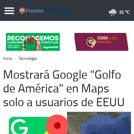
Puentelibre.mx
31 
Inicio
Local
Nacional
Inicio
Tecnología
Opinión
Mostrará Google "Golfo
Cronos
de América" en Maps
Economía
solo a usuarios de EEUU
Espectáculos
Deportes
Extra +