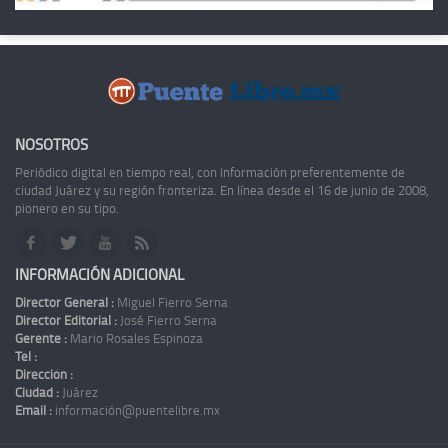
NOSOTROS
Periódico digital en tiempo real, con información preferentemente de
ciudad Juárez y su región fronteriza. En línea desde el 16 de junio de 2008,
pionero en su tipo.
INFORMACIÓN ADICIONAL
Director General :
Miguel Fierro Serna
Director Editorial :
José Fierro Serna
Gerente :
Mario Rosales Espinoza
Tel :
Dirección :
Ciudad :
Juárez
Email :
información@puentelibre.mx