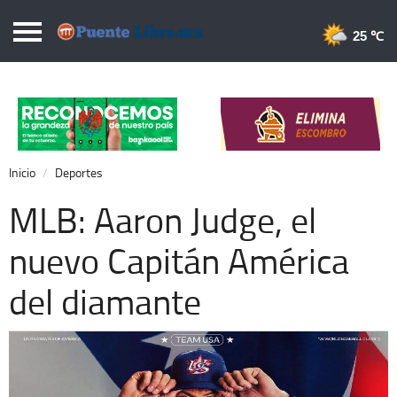
Puentelibre.mx
25 
Inicio
Local
Nacional
Inicio
Deportes
Opinión
MLB: Aaron Judge, el
Cronos
nuevo Capitán América
Economía
del diamante
Espectáculos
Deportes
Extra +