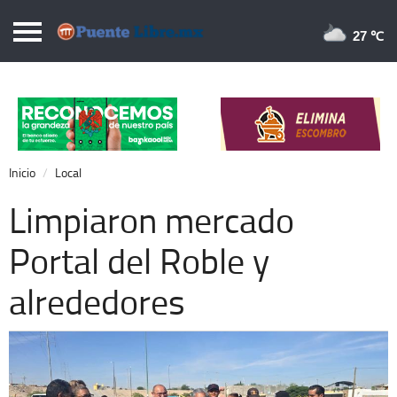
Puentelibre.mx
27 
Inicio
Local
Nacional
Inicio
Local
Opinión
Limpiaron mercado
Cronos
Portal del Roble y
Economía
alrededores
Espectáculos
Deportes
Extra +