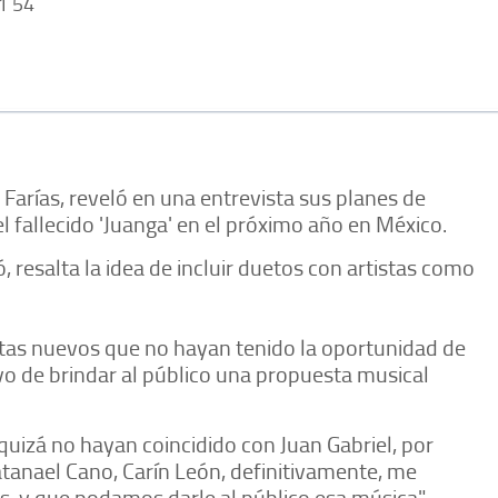
1 54
 Farías, reveló en una entrevista sus planes de
l fallecido 'Juanga' en el próximo año en México.
 resalta la idea de incluir duetos con artistas como
istas nuevos que no hayan tenido la oportunidad de
ivo de brindar al público una propuesta musical
uizá no hayan coincidido con Juan Gabriel, por
atanael Cano, Carín León, definitivamente, me
, y que podamos darle al público esa música",