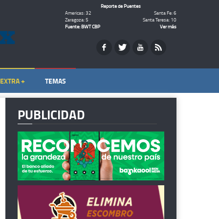
Reporte de Puentes
Americas: 32
Santa Fe: 6
Zaragoza: 5
Santa Teresa: 10
Fuente: BWT CBP
Ver más
EXTRA +
TEMAS
PUBLICIDAD