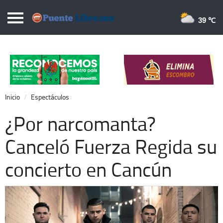
Puentelibre.mx
39 
Inicio
Local
Nacional
Inicio
Espectáculos
Opinión
¿Por narcomanta?
Cronos
Canceló Fuerza Regida su
Economía
concierto en Cancún
Espectáculos
Deportes
Extra +