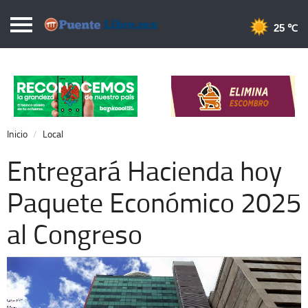
Puentelibre.mx
25 
Inicio
Local
Nacional
Inicio
Local
Opinión
Entregará Hacienda hoy
Cronos
Paquete Económico 2025
Economía
al Congreso
Espectáculos
Deportes
Extra +