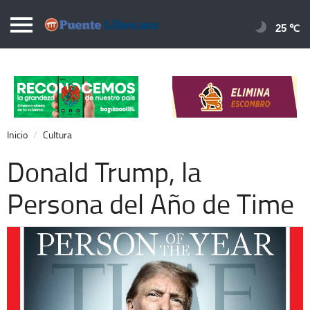
Puentelibre.mx
25 
Inicio
Local
Nacional
Inicio
Cultura
Opinión
Donald Trump, la
Cronos
Persona del Año de Time
Economía
Espectáculos
Deportes
Extra +