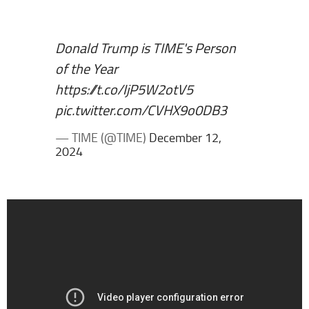
Donald Trump is TIME's Person
of the Year
https://t.co/IjP5W2otV5
pic.twitter.com/CVHX9o0DB3
— TIME (@TIME)
December 12,
2024