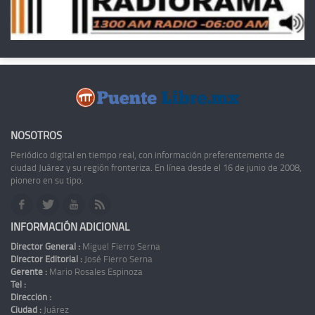
NOSOTROS
Periódico digital en tiempo real, con información preferentemente de
ciudad Juárez y su región fronteriza. En línea desde el 16 de junio de 2008,
pionero en su tipo.
INFORMACIÓN ADICIONAL
Director General :
Miguel Fierro Serna
Director Editorial :
José Fierro Serna
Gerente :
Mario Rosales Espinoza
Tel :
Dirección :
Ciudad :
Juárez