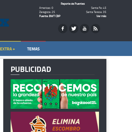
Reporte de Puentes
Americas: 0
Santa Fe: 45
Zaragoza: 25
Santa Teresa: 35
Fuente: BWT CBP
Ver más
EXTRA +
TEMAS
PUBLICIDAD