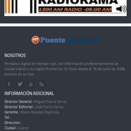
NOSOTROS
Periódico digital en tiempo real, con información preferentemente de
ciudad Juárez y su región fronteriza. En línea desde el 16 de junio de 2008,
pionero en su tipo.
INFORMACIÓN ADICIONAL
Director General :
Miguel Fierro Serna
Director Editorial :
José Fierro Serna
Gerente :
Mario Rosales Espinoza
Tel :
Dirección :
Ciudad :
Juárez