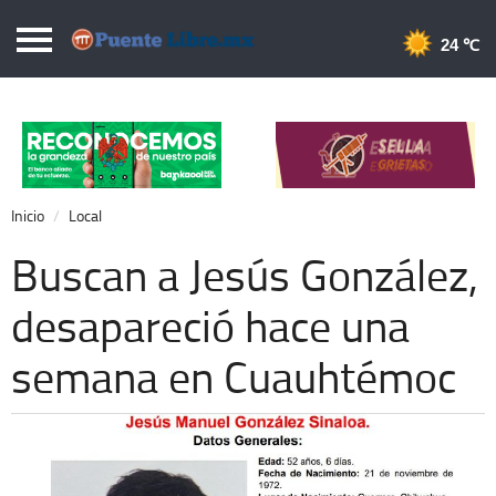
Puentelibre.mx
24 
Inicio
Local
Nacional
Inicio
Local
Opinión
Buscan a Jesús González,
Cronos
desapareció hace una
Economía
semana en Cuauhtémoc
Espectáculos
Deportes
Extra +