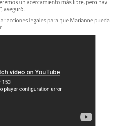
ueremos un acercamiento más libre, pero hay
”, aseguró.
iar acciones legales para que Marianne pueda
r.