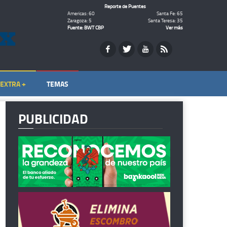
Reporte de Puentes
Americas: 60
Santa Fe: 65
Zaragoza: 5
Santa Teresa: 35
Fuente: BWT CBP
Ver más
EXTRA +
TEMAS
PUBLICIDAD