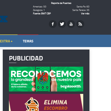
Reporte de Puentes
Americas: 50
Santa Fe: 60
Zaragoza: 1
Santa Teresa: 35
Fuente: BWT CBP
Ver más
EXTRA +
TEMAS
PUBLICIDAD