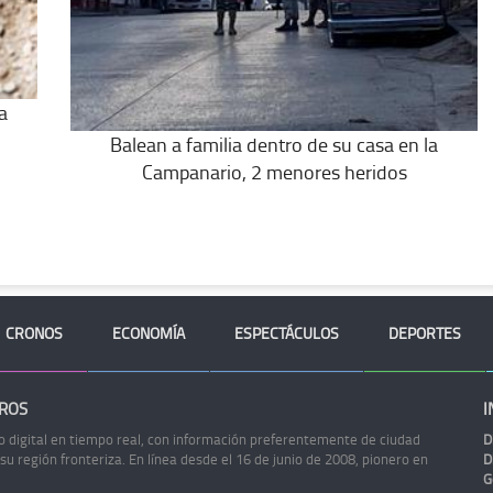
a
Balean a familia dentro de su casa en la
Campanario, 2 menores heridos
CRONOS
ECONOMÍA
ESPECTÁCULOS
DEPORTES
ROS
I
o digital en tiempo real, con información preferentemente de ciudad
D
 su región fronteriza. En línea desde el 16 de junio de 2008, pionero en
D
G