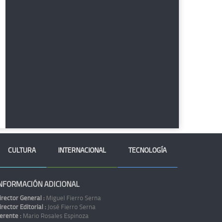
CULTURA
INTERNACIONAL
TECNOLOGÍA
NFORMACIÓN ADICIONAL
irector General :
Miguel Fierro Serna
irector Editorial :
José Fierro Serna
erente :
Mario Rosales Espinoza