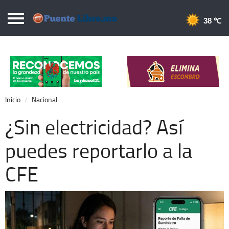
Puentelibre.mx
38 
Inicio
Local
Nacional
Inicio
Nacional
Opinión
¿Sin electricidad? Así
Cronos
puedes reportarlo a la
Economía
CFE
Espectáculos
Deportes
Extra +