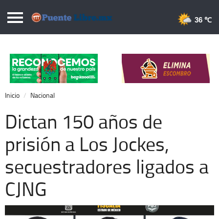
Puentelibre.mx
36 
Inicio
Local
Nacional
Inicio
Nacional
Opinión
Dictan 150 años de
Cronos
prisión a Los Jockes,
Economía
secuestradores ligados a
Espectáculos
Deportes
CJNG
Extra +