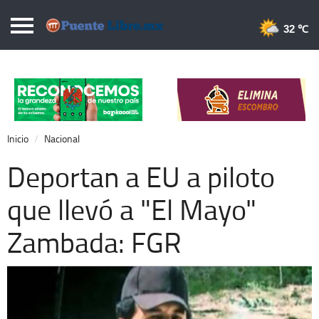
Puentelibre.mx
32 
Inicio
Local
Nacional
Inicio
Nacional
Opinión
Deportan a EU a piloto
Cronos
que llevó a "El Mayo"
Economía
Zambada: FGR
Espectáculos
Deportes
Extra +