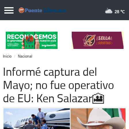
Puentelibre.mx
28 
Inicio
Local
Nacional
Inicio
Nacional
Opinión
Informé captura del
Cronos
Mayo; no fue operativo
Economía
de EU: Ken Salazar🎦
Espectáculos
Deportes
Extra +