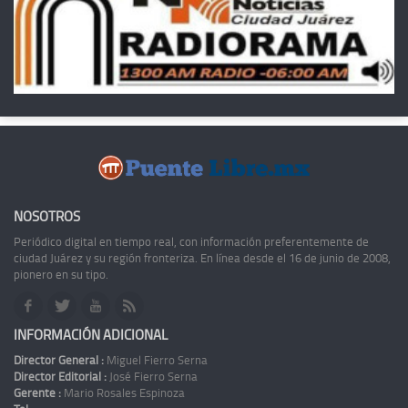
NOSOTROS
Periódico digital en tiempo real, con información preferentemente de
ciudad Juárez y su región fronteriza. En línea desde el 16 de junio de 2008,
pionero en su tipo.
INFORMACIÓN ADICIONAL
Director General :
Miguel Fierro Serna
Director Editorial :
José Fierro Serna
Gerente :
Mario Rosales Espinoza