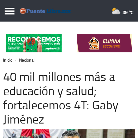
Puentelibre.mx
39 
Inicio
Local
Nacional
Inicio
Nacional
Opinión
40 mil millones más a
Cronos
educación y salud;
Economía
fortalecemos 4T: Gaby
Espectáculos
Deportes
Jiménez
Extra +