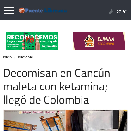
Puentelibre.mx
27 
Inicio
Local
Nacional
Inicio
Nacional
Opinión
Decomisan en Cancún
Cronos
maleta con ketamina;
Economía
llegó de Colombia
Espectáculos
Deportes
Extra +