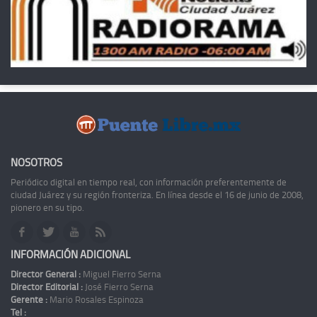
NOSOTROS
Periódico digital en tiempo real, con información preferentemente de
ciudad Juárez y su región fronteriza. En línea desde el 16 de junio de 2008,
pionero en su tipo.
INFORMACIÓN ADICIONAL
Director General :
Miguel Fierro Serna
Director Editorial :
José Fierro Serna
Gerente :
Mario Rosales Espinoza
Tel :