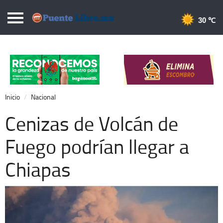
Puentelibre.mx
30 
Inicio
Local
Nacional
Inicio
Nacional
Opinión
Cenizas de Volcán de
Cronos
Fuego podrían llegar a
Economía
Chiapas
Espectáculos
Deportes
Extra +