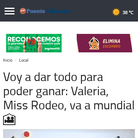
Puentelibre.mx
38 
Inicio
Local
Nacional
Inicio
Local
Opinión
Voy a dar todo para
Cronos
poder ganar: Valeria,
Economía
Miss Rodeo, va a mundial
Espectáculos
Deportes
🎦
Extra +