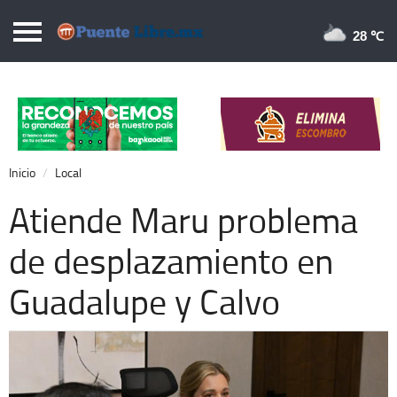
Puentelibre.mx
28 
Inicio
Local
Nacional
Inicio
Local
Opinión
Atiende Maru problema
Cronos
de desplazamiento en
Economía
Guadalupe y Calvo
Espectáculos
Deportes
Extra +