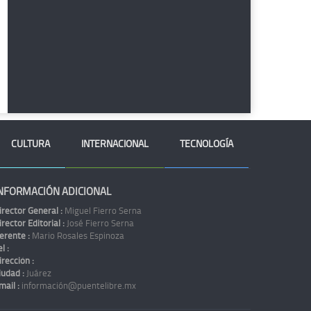
CULTURA
INTERNACIONAL
TECNOLOGÍA
NFORMACIÓN ADICIONAL
irector General :
Miguel Fierro Serna
irector Editorial :
José Fierro Serna
erente :
Mario Rosales Espinoza
l :
irección :
iudad :
Juárez
mail :
información@puentelibre.mx