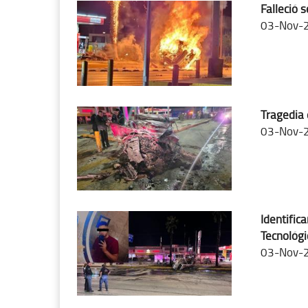
Falleció 
03-Nov-
Tragedia e
03-Nov-
Identific
Tecnológi
03-Nov-