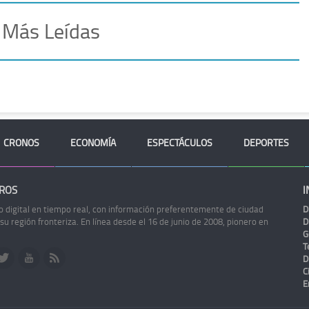
 Más Leídas
CRONOS
ECONOMÍA
ESPECTÁCULOS
DEPORTES
ROS
I
o digital en tiempo real, con información preferentemente de ciudad
D
 su región fronteriza. En línea desde el 16 de junio de 2008, pionero en
D
G
Te
D
C
E