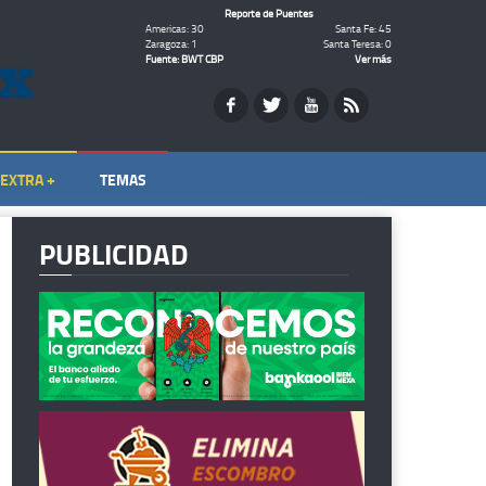
Reporte de Puentes
Americas: 30
Santa Fe: 45
Zaragoza: 1
Santa Teresa: 0
Fuente: BWT CBP
Ver más
EXTRA +
TEMAS
PUBLICIDAD