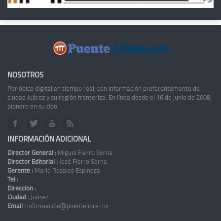
NOSOTROS
Periódico digital en tiempo real, con información preferentemente de
ciudad Juárez y su región fronteriza. En línea desde el 16 de junio de 2008,
pionero en su tipo.
INFORMACIÓN ADICIONAL
Director General :
Miguel Fierro Serna
Director Editorial :
José Fierro Serna
Gerente :
Mario Rosales Espinoza
Tel :
Dirección :
Ciudad :
Juárez
Email :
información@puentelibre.mx