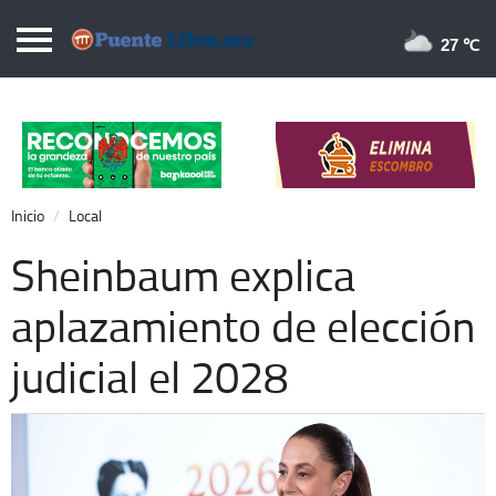
Puentelibre.mx
27 
Inicio
Local
Nacional
Inicio
Local
Opinión
Sheinbaum explica
Cronos
aplazamiento de elección
Economía
judicial el 2028
Espectáculos
Deportes
Extra +