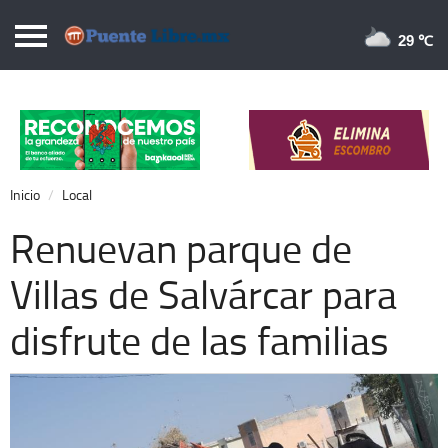
Puentelibre.mx
29 
Inicio
Local
Nacional
Inicio
Local
Opinión
Renuevan parque de
Cronos
Villas de Salvárcar para
Economía
disfrute de las familias
Espectáculos
Deportes
Extra +