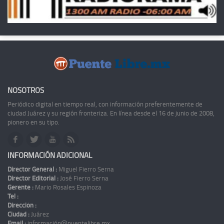
NOSOTROS
Periódico digital en tiempo real, con información preferentemente de
ciudad Juárez y su región fronteriza. En línea desde el 16 de junio de 2008,
pionero en su tipo.
INFORMACIÓN ADICIONAL
Director General :
Miguel Fierro Serna
Director Editorial :
José Fierro Serna
Gerente :
Mario Rosales Espinoza
Tel :
Dirección :
Ciudad :
Juárez
Email :
información@puentelibre.mx