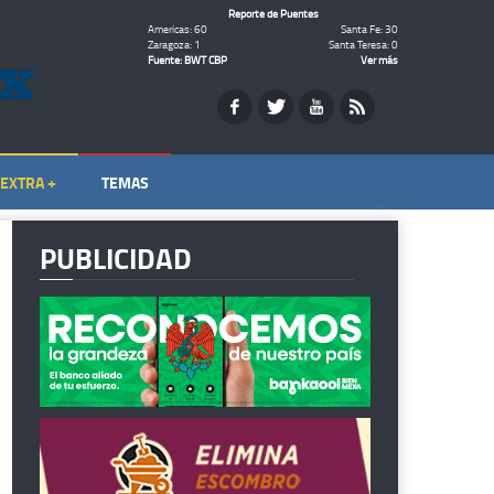
Reporte de Puentes
Americas: 60
Santa Fe: 30
Zaragoza: 1
Santa Teresa: 0
Fuente: BWT CBP
Ver más
EXTRA +
TEMAS
PUBLICIDAD