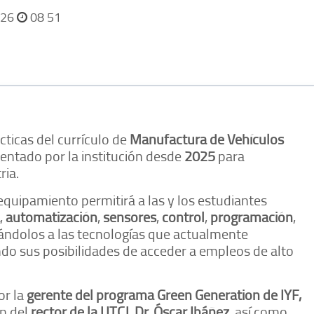
026
08 51
ácticas del currículo de
Manufactura de Vehículos
ntado por la institución desde
2025
para
ria.
quipamiento permitirá a las y los estudiantes
,
automatización
,
sensores
,
control
,
programación
,
cándolos a las tecnologías que actualmente
do sus posibilidades de acceder a empleos de alto
or la
gerente del programa Green Generation de IYF,
ón del
rector de la UTCJ, Dr. Óscar Ibáñez
, así como