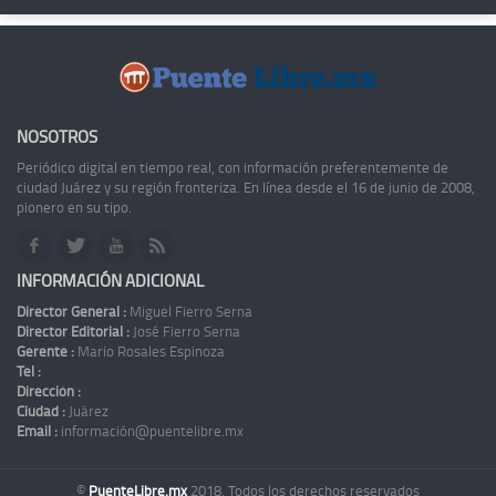
NOSOTROS
Periódico digital en tiempo real, con información preferentemente de
ciudad Juárez y su región fronteriza. En línea desde el 16 de junio de 2008,
pionero en su tipo.
INFORMACIÓN ADICIONAL
Director General :
Miguel Fierro Serna
Director Editorial :
José Fierro Serna
Gerente :
Mario Rosales Espinoza
Tel :
Dirección :
Ciudad :
Juárez
Email :
información@puentelibre.mx
©
PuenteLibre.mx
2018. Todos los derechos reservados