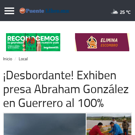
Puentelibre.mx
25 
Inicio
Local
Nacional
Inicio
Local
Opinión
¡Desbordante! Exhiben
Cronos
presa Abraham González
Economía
en Guerrero al 100%
Espectáculos
Deportes
Extra +