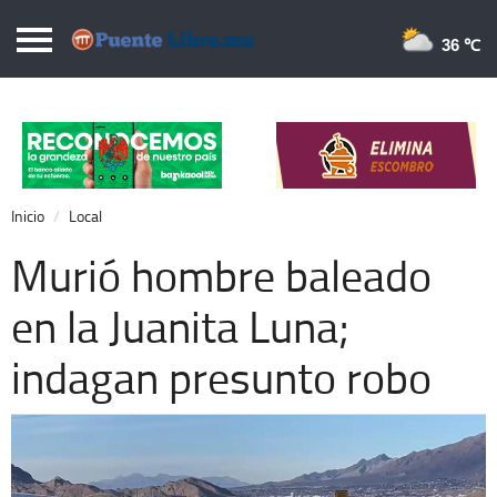
Puentelibre.mx
36 
Inicio
Local
Nacional
Inicio
Local
Opinión
Murió hombre baleado
Cronos
en la Juanita Luna;
Economía
indagan presunto robo
Espectáculos
Deportes
Extra +