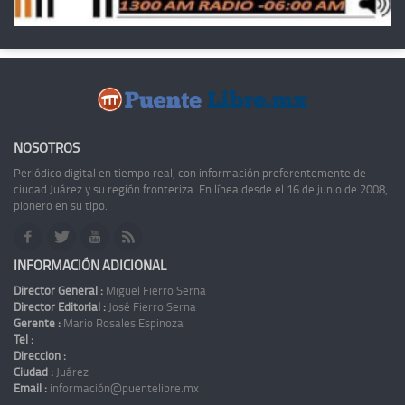
NOSOTROS
Periódico digital en tiempo real, con información preferentemente de
ciudad Juárez y su región fronteriza. En línea desde el 16 de junio de 2008,
pionero en su tipo.
INFORMACIÓN ADICIONAL
Director General :
Miguel Fierro Serna
Director Editorial :
José Fierro Serna
Gerente :
Mario Rosales Espinoza
Tel :
Dirección :
Ciudad :
Juárez
Email :
información@puentelibre.mx