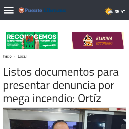
Puentelibre.mx
35 
Inicio
Local
Nacional
Inicio
Local
Opinión
Listos documentos para
Cronos
presentar denuncia por
Economía
mega incendio: Ortíz
Espectáculos
Deportes
Extra +