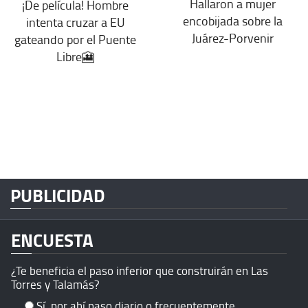
Hallaron a mujer
¡De película! Hombre
encobijada sobre la
intenta cruzar a EU
Juárez-Porvenir
gateando por el Puente
Libre🎦
PUBLICIDAD
ENCUESTA
¿Te beneficia el paso inferior que construirán en Las
Torres y Talamás?
Sí, por ahí paso diario o frecuentemente