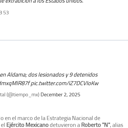
e extradición a los Estados unidos.
8 53
en Aldama; dos lesionados y 9 detenidos
o/dmxqMlR87f
pic.twitter.com/iZ7DCVIoKw
ital (@tiempo_mx)
December 2, 2025
o en el marco de la Estrategia Nacional de
 el
Ejército Mexicano
detuvieron a
Roberto "N"
, alias