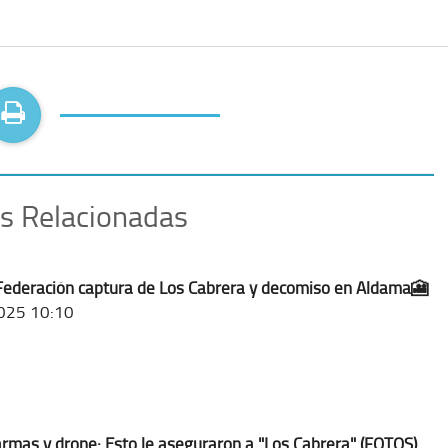
as Relacionadas
Federación captura de Los Cabrera y decomiso en Aldama🎦
025 10:10
armas y drone: Esto le aseguraron a "Los Cabrera" (FOTOS)