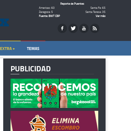
Reporte de Puentes
Americas: 60
Santa Fe: 65
Zaragoza: 5
Santa Teresa: 35
Fuente: BWT CBP
Ver más
EXTRA +
TEMAS
PUBLICIDAD