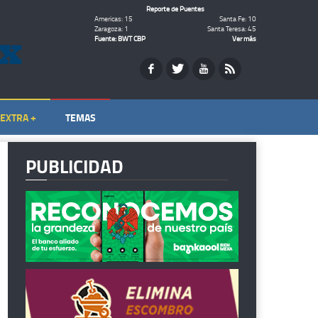
Reporte de Puentes
Americas: 15
Santa Fe: 10
Zaragoza: 1
Santa Teresa: 45
Fuente: BWT CBP
Ver más
EXTRA +
TEMAS
PUBLICIDAD