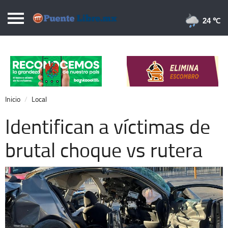
Puentelibre.mx
24 
Inicio
Local
Nacional
Inicio
Local
Opinión
Identifican a víctimas de
Cronos
brutal choque vs rutera
Economía
Espectáculos
Deportes
Extra +