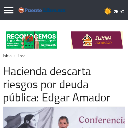
Puentelibre.mx
25 
Inicio
Local
Nacional
Inicio
Local
Opinión
Hacienda descarta
Cronos
riesgos por deuda
Economía
pública: Edgar Amador
Espectáculos
Deportes
Extra +