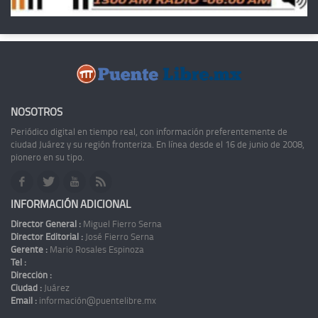
NOSOTROS
Periódico digital en tiempo real, con información preferentemente de
ciudad Juárez y su región fronteriza. En línea desde el 16 de junio de 2008,
pionero en su tipo.
INFORMACIÓN ADICIONAL
Director General :
Miguel Fierro Serna
Director Editorial :
José Fierro Serna
Gerente :
Mario Rosales Espinoza
Tel :
Dirección :
Ciudad :
Juárez
Email :
información@puentelibre.mx