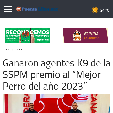
Puentelibre.mx
24 
Inicio
Local
Nacional
Inicio
Local
Opinión
Ganaron agentes K9 de la
Cronos
SSPM premio al “Mejor
Economía
Perro del año 2023”
Espectáculos
Deportes
Extra +