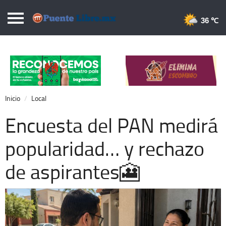
Puentelibre.mx
36 
Inicio
Local
Nacional
Inicio
Local
Opinión
Encuesta del PAN medirá
Cronos
popularidad… y rechazo
Economía
de aspirantes🎦
Espectáculos
Deportes
Extra +