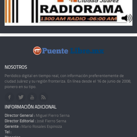
NOSOTROS
Periódico digital en tiempo real, con información preferentemente de
ciudad Juárez y su región fronteriza. En línea desde el 16 de junio de 2008,
pionero en su tipo.
INFORMACIÓN ADICIONAL
Director General :
Miguel Fierro Serna
Director Editorial :
José Fierro Serna
Gerente :
Mario Rosales Espinoza
Tel :