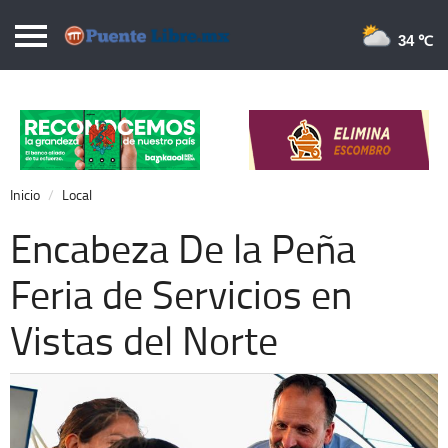
Puentelibre.mx
34 
Inicio
Local
Nacional
Inicio
Local
Opinión
Encabeza De la Peña
Cronos
Feria de Servicios en
Economía
Vistas del Norte
Espectáculos
Deportes
Extra +