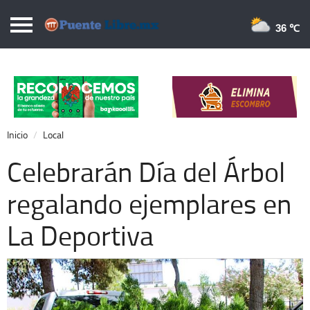
Puentelibre.mx
36 
Inicio
Local
Nacional
Inicio
Local
Opinión
Celebrarán Día del Árbol
Cronos
regalando ejemplares en
Economía
La Deportiva
Espectáculos
Deportes
Extra +