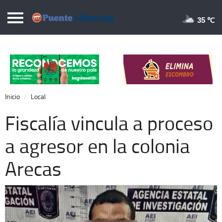
Puentelibre.mx
35 
Inicio
Local
Nacional
Inicio
Local
Opinión
Fiscalía vincula a proceso
Cronos
a agresor en la colonia
Economía
Arecas
Espectáculos
Deportes
Extra +