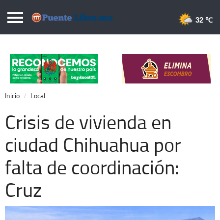
Puentelibre.mx
32 
Inicio
Local
Nacional
Inicio
Local
Opinión
Crisis de vivienda en
Cronos
ciudad Chihuahua por
Economía
falta de coordinación:
Espectáculos
Deportes
Cruz
Extra +