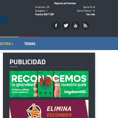
Reporte de Puentes
Americas: 28
Santa Fe: 8
Zaragoza: 1
Santa Teresa: 10
Fuente: BWT CBP
Ver más
EXTRA +
TEMAS
PUBLICIDAD