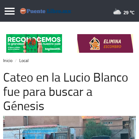
Puentelibre.mx
29 
Inicio
Local
Nacional
Inicio
Local
Opinión
Cateo en la Lucio Blanco
Cronos
fue para buscar a
Economía
Génesis
Espectáculos
Deportes
Extra +